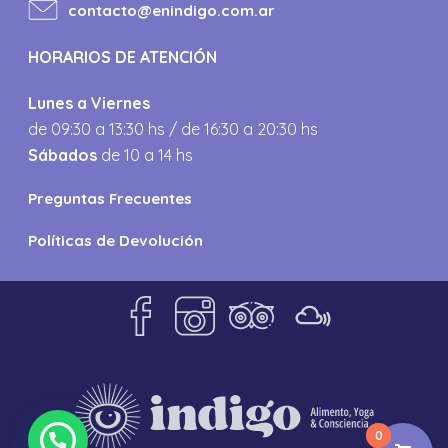
contacto@enindigo.com.ar
HORARIOS DE ATENCIÓN
Lunes a Viernes
de 09:30 a 13:30 hs / de 16:30 a 20:30 hs
Sábados
de 10 a 14 hs
Preguntas Frecuentes
Políticas de Devolución
0