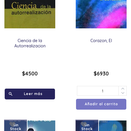
Ciencia de la
Corazon, El
Autorrealizacion
$
4500
$
6930
Leer más
Añadir al carrito
Sin
Sin
Stock
Stock