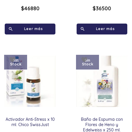
$
46880
$
36500
Leer más
Leer más
Sin
Sin
Stock
Stock
Activador Anti-Stress x 10
Baño de Espuma con
ml. Chico SwissJust
Flores de Heno y
Edelweiss x 250 ml.