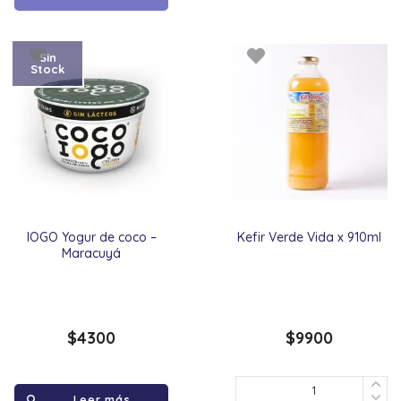
Sin
Stock
IOGO Yogur de coco –
Kefir Verde Vida x 910ml
Maracuyá
$
4300
$
9900
Leer más