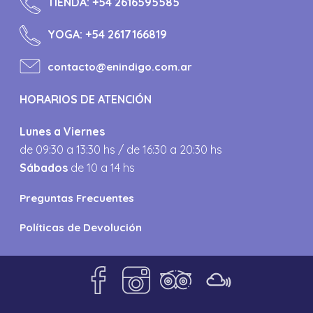
TIENDA:
+54 2616595585
YOGA:
+54 2617166819
contacto@enindigo.com.ar
HORARIOS DE ATENCIÓN
Lunes a Viernes
de 09:30 a 13:30 hs / de 16:30 a 20:30 hs
Sábados
de 10 a 14 hs
Preguntas Frecuentes
Políticas de Devolución