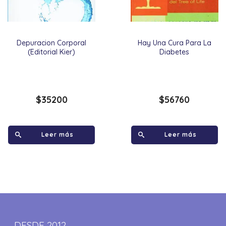
Depuracion Corporal
Hay Una Cura Para La
(Editorial Kier)
Diabetes
$
35200
$
56760
Leer más
Leer más
DESDE 2012,