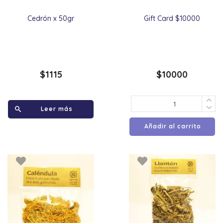
Cedrón x 50gr
Gift Card $10000
$
1115
$
10000
Leer más
Añadir al carrito