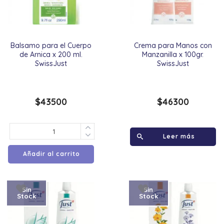
Balsamo para el Cuerpo
Crema para Manos con
de Arnica x 200 ml.
Manzanilla x 100gr.
SwissJust
SwissJust
$
43500
$
46300
Leer más
Añadir al carrito
Sin
Sin
Stock
Stock