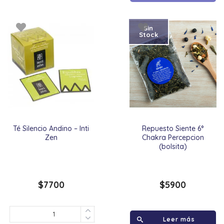
Sin
Stock
Té Silencio Andino – Inti
Repuesto Siente 6°
Zen
Chakra Percepcion
(bolsita)
$
7700
$
5900
Leer más