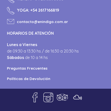
YOGA:
+54 2617166819
contacto@enindigo.com.ar
HORARIOS DE ATENCIÓN
Lunes a Viernes
de 09:30 a 13:30 hs / de 16:30 a 20:30 hs
Sábados
de 10 a 14 hs
Preguntas Frecuentes
Políticas de Devolución