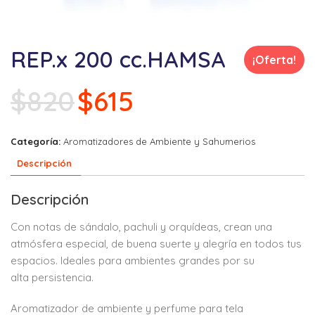
REP.x 200 cc.HAMSA
¡Oferta!
El
El
$
820
$
615
precio
precio
original
actual
era:
es:
Categoría:
Aromatizadores de Ambiente y Sahumerios
$820.
$615.
Descripción
Descripción
Con notas de sándalo,
pachuli y orquídeas, crean
una
atmósfera especial,
de buena suerte y alegría
en todos tus
espacios.
Ideales para ambientes
grandes por su
alta
persistencia.
Aromatizador de ambiente y perfume para tela