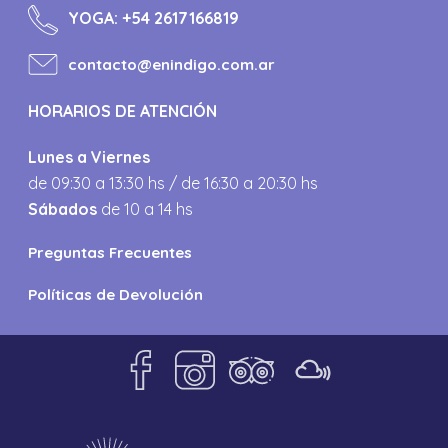
YOGA:
+54 2617166819
contacto@enindigo.com.ar
HORARIOS DE ATENCIÓN
Lunes a Viernes
de 09:30 a 13:30 hs / de 16:30 a 20:30 hs
Sábados
de 10 a 14 hs
Preguntas Frecuentes
Políticas de Devolución