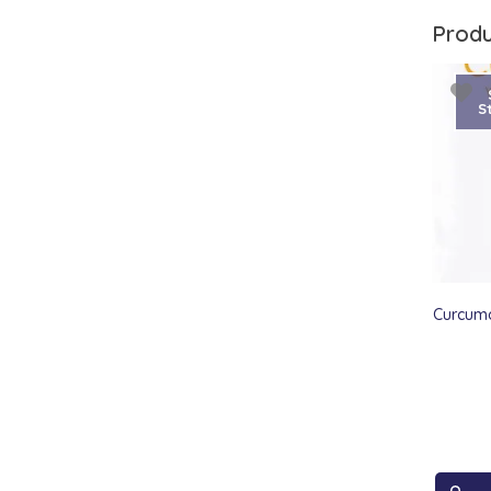
Produ
S
Curcuma