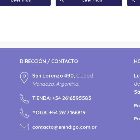
Leer más
Leer más
DIRECCIÓN / CONTACTO
H
San Lorenzo 490,
Ciudad.
Lu
Mendoza, Argentina.
de
S
TIENDA:
+54 2616595585
Pr
YOGA:
+54 2617166819
Po
contacto@enindigo.com.ar