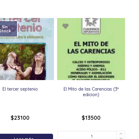
Sin
Stock
El tercer septenio
El Mito de las Carencias (3ª
edicion)
$
23100
$
13500