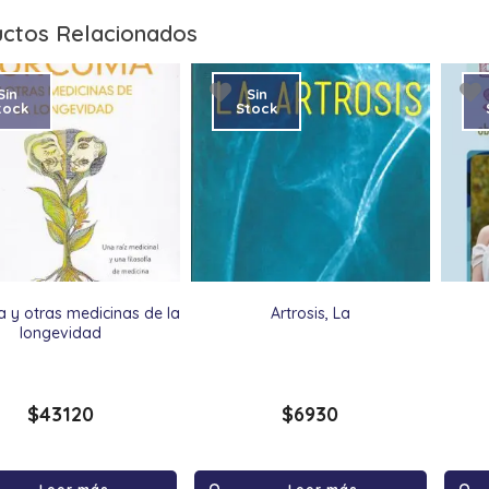
ctos Relacionados
Sin
Sin
tock
Stock
 y otras medicinas de la
Artrosis, La
longevidad
$
43120
$
6930