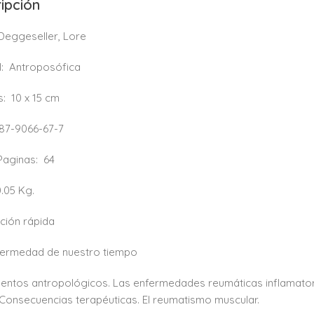
ipción
Deggeseller, Lore
l:
Antroposófica
s:
10 x 15 cm
87-9066-67-7
 Paginas:
64
0.05 Kg.
ción rápida
fermedad de nuestro tiempo
ntos antropológicos. Las enfermedades reumáticas inflamator
Consecuencias terapéuticas. El reumatismo muscular.