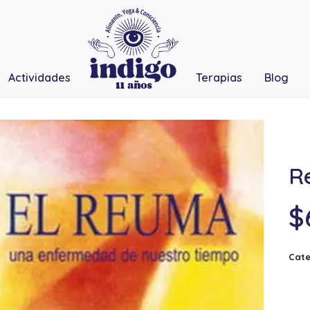
Actividades
Terapias
Blog
R
$
Cate