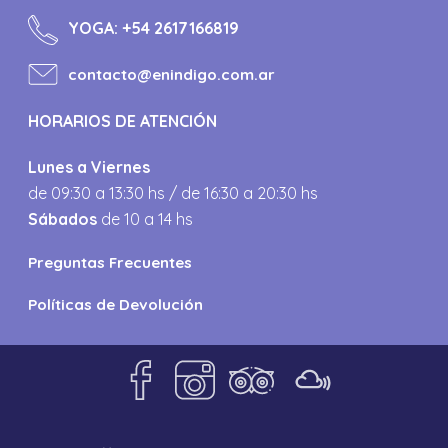
YOGA:
+54 2617166819
contacto@enindigo.com.ar
HORARIOS DE ATENCIÓN
Lunes a Viernes
de 09:30 a 13:30 hs / de 16:30 a 20:30 hs
Sábados
de 10 a 14 hs
Preguntas Frecuentes
Políticas de Devolución