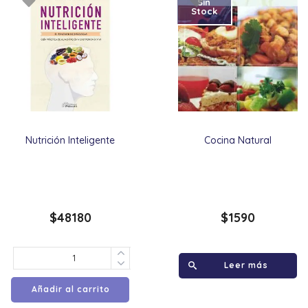
Sin
Stock
Nutrición Inteligente
Cocina Natural
$
48180
$
1590
Leer más
Añadir al carrito