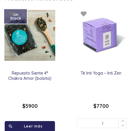
Sin
Stock
Repuesto Siente 4°
Té Inti Yoga – Inti Zen
Chakra Amor (bolsita)
$
5900
$
7700
Leer más