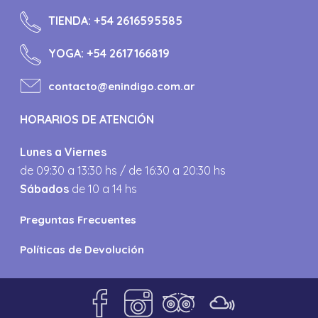
TIENDA:
+54 2616595585
YOGA:
+54 2617166819
contacto@enindigo.com.ar
HORARIOS DE ATENCIÓN
Lunes a Viernes
de 09:30 a 13:30 hs / de 16:30 a 20:30 hs
Sábados
de 10 a 14 hs
Preguntas Frecuentes
Políticas de Devolución