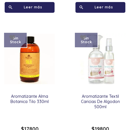
Leer más
Leer más
Sin
Sin
Stock
Stock
Aromatizante Alma
Aromatizante Textil
Botanica Tilo 330ml
Caricias De Algodon
500ml
$
17800
$
19800