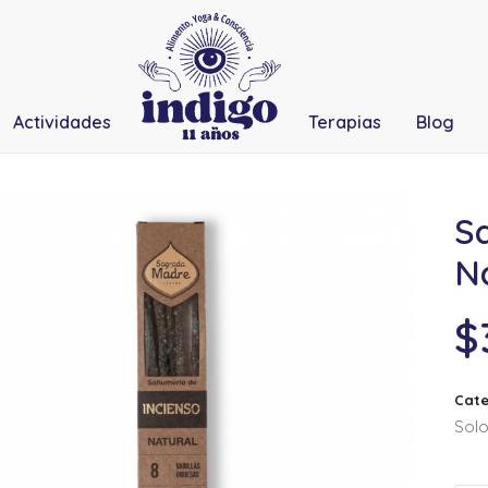
Actividades
Terapias
Blog
S
N
$
Cate
Solo