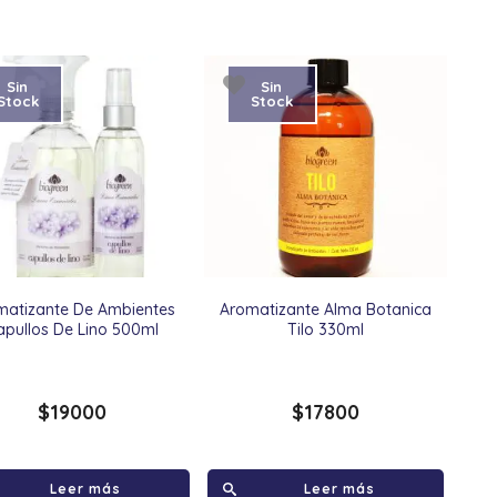
Sin
Sin
Stock
Stock
matizante De Ambientes
Aromatizante Alma Botanica
apullos De Lino 500ml
Tilo 330ml
$
19000
$
17800
Leer más
Leer más