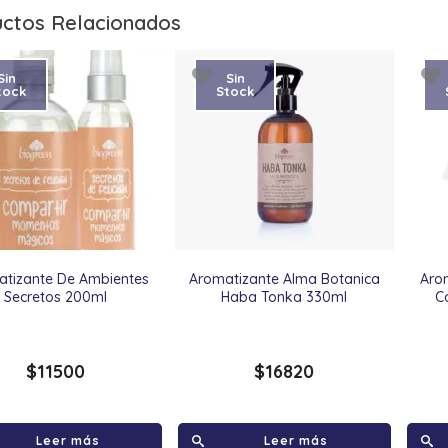
ctos Relacionados
Sin
Sin
tock
Stock
tizante De Ambientes
Aromatizante Alma Botanica
Aro
Secretos 200ml
Haba Tonka 330ml
C
$
11500
$
16820
Leer más
Leer más