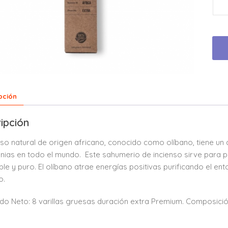
pción
ipción
enso natural de origen africano, conocido como olíbano, tiene u
ias en todo el mundo. Este sahumerio de incienso sirve para pur
le y puro. El olíbano atrae energías positivas purificando el e
o.
do Neto: 8 varillas gruesas duración extra Premium. Composición: