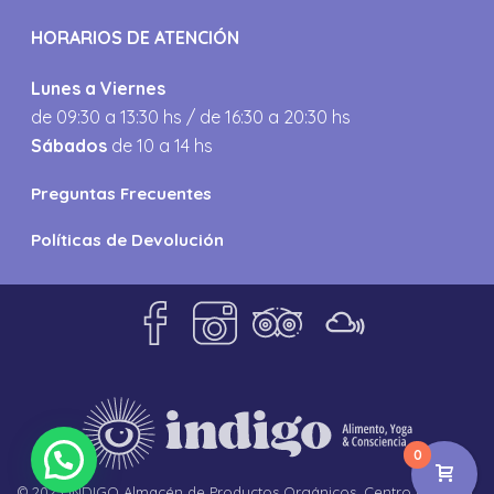
HORARIOS DE ATENCIÓN
Lunes a Viernes
de 09:30 a 13:30 hs / de 16:30 a 20:30 hs
Sábados
de 10 a 14 hs
Preguntas Frecuentes
Políticas de Devolución
0
© 2023 INDIGO Almacén de Productos Orgánicos. Centro de Yoga,