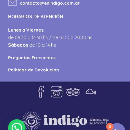
contacto@enindigo.com.ar
HORARIOS DE ATENCIÓN
Lunes a Viernes
de 09:30 a 13:30 hs / de 16:30 a 20:30 hs
Sábados
de 10 a 14 hs
Preguntas Frecuentes
Políticas de Devolución
0