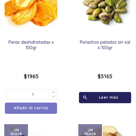
Peras deshidratadas x
Pistachos pelados sin sal
100gr
x 100gr
$
1965
$
5165
Leer más
Añadir al carrito
Sin
Sin
Stock
Stock