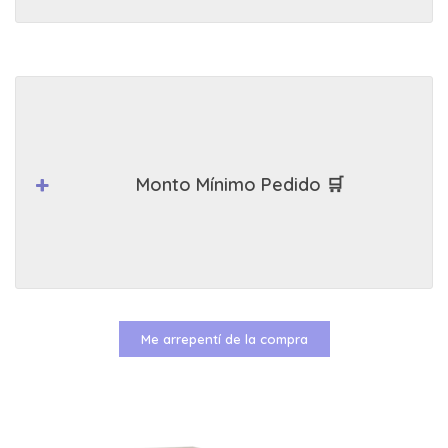
Monto Mínimo Pedido 🛒
Me arrepentí de la compra