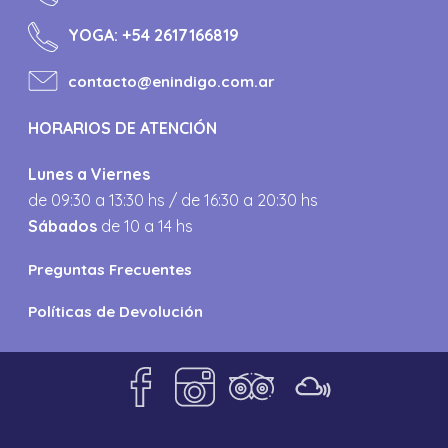
YOGA:
+54 2617166819
contacto@enindigo.com.ar
HORARIOS DE ATENCIÓN
Lunes a Viernes
de 09:30 a 13:30 hs / de 16:30 a 20:30 hs
Sábados
de 10 a 14 hs
Preguntas Frecuentes
Políticas de Devolución