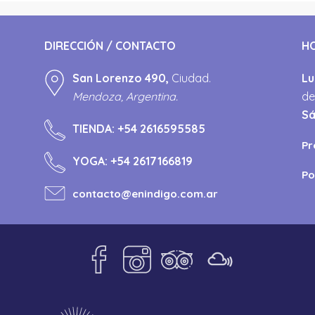
DIRECCIÓN / CONTACTO
H
San Lorenzo 490,
Ciudad.
Lu
Mendoza, Argentina.
de
S
TIENDA:
+54 2616595585
Pr
YOGA:
+54 2617166819
Po
contacto@enindigo.com.ar