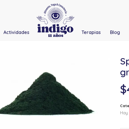
Actividades
Terapias
Blog
Sp
g
$
Cate
Hay 