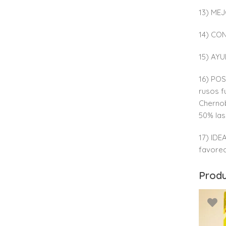
13) MEJ
14) CON
15) AY
16) PO
rusos f
Chernob
50% las
17) IDE
favorec
Produ