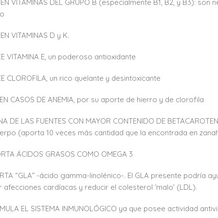
 EN VITAMINAS DEL GRUPO B (especialmente B1, B2, y B3): son n
so
 EN VITAMINAS D y K.
E VITAMINA E, un poderoso antioxidante
E CLOROFILA, un rico quelante y desintoxicante
N CASOS DE ANEMIA, por su aporte de hierro y de clorofila
UNA DE LAS FUENTES CON MAYOR CONTENIDO DE BETACAROTENOS, p
uerpo (aporta 10 veces más cantidad que la encontrada en zana
ORTA ÁCIDOS GRASOS COMO OMEGA 3
RTA “GLA” -ácido gamma-linolénico-. El GLA presente podría ayu
r afecciones cardíacas y reducir el colesterol ‘malo’ (LDL).
IMULA EL SISTEMA INMUNOLÓGICO ya que posee actividad antivi