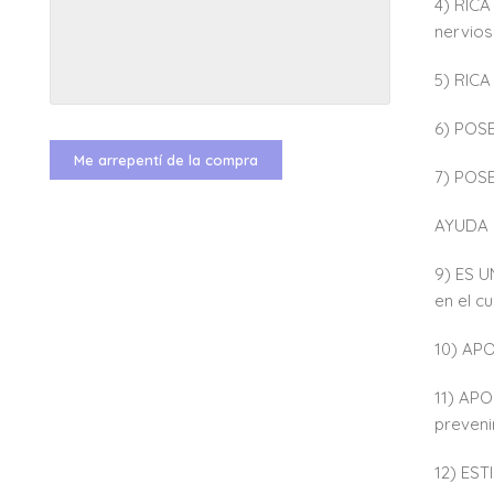
4) RICA
nervio
5) RICA
6) POSE
Me arrepentí de la compra
7) POSE
AYUDA E
9) ES 
en el c
10) AP
11) APO
preveni
12) EST