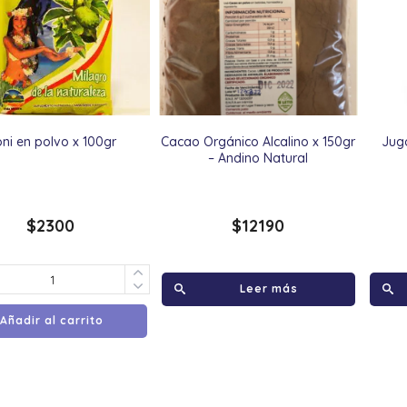
ni en polvo x 100gr
Cacao Orgánico Alcalino x 150gr
Jug
– Andino Natural
$
2300
$
12190
Leer más
Añadir al carrito