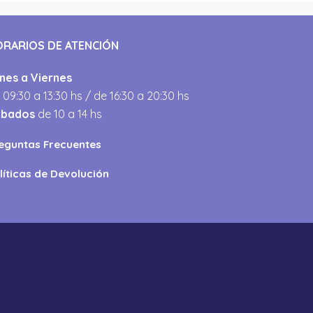
ORARIOS DE ATENCIÓN
nes a Viernes
 09:30 a 13:30 hs / de 16:30 a 20:30 hs
ábados
de 10 a 14 hs
eguntas Frecuentes
líticas de Devolución