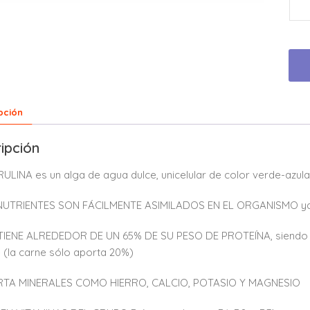
pción
ipción
RULINA es un alga de agua dulce, unicelular de color verde-azul
 NUTRIENTES SON FÁCILMENTE ASIMILADOS EN EL ORGANISMO ya q
IENE ALREDEDOR DE UN 65% DE SU PESO DE PROTEÍNA, siendo una
(la carne sólo aporta 20%)
RTA MINERALES COMO HIERRO, CALCIO, POTASIO Y MAGNESIO