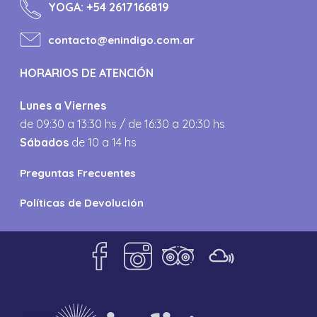
YOGA:
+54 2617166819
contacto@enindigo.com.ar
HORARIOS DE ATENCIÓN
Lunes a Viernes
de 09:30 a 13:30 hs / de 16:30 a 20:30 hs
Sábados
de 10 a 14 hs
Preguntas Frecuentes
Políticas de Devolución