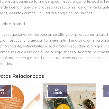
lla preparada en su forma de agua fresca o como té, podría lle
e de buena manera el proceso digestivo, es ligeramente laxante y
ivos, desintoxicantes y ayuda al trabajo de los riñones.
 sobre la salud
investigaciones comprobaron su alto valor positivo en la salud
a, antiséptica, analgésica. También antiinflamatoria, antimicrobia
a, tonificante, estimulante, vasodilatadora (ayudando a bajar la 
dantes, los cuales le dan su color rojo intenso. Además, la rose
es, ácido cítrico y otros. Los antioxidantes que se encuentran e
edades.
ctos Relacionados
Sin
Sin
tock
Stock