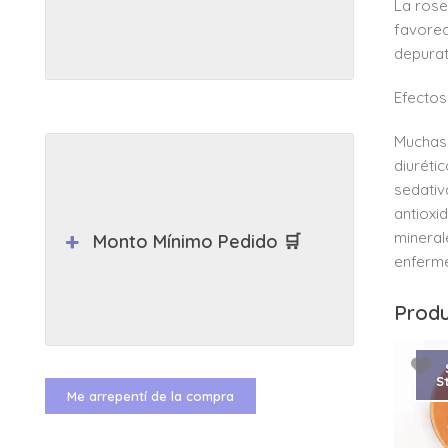
La rose
favorec
depurat
Efectos
Muchas 
diurétic
sedativ
antioxi
mineral
Monto Mínimo Pedido 🛒
enferm
Produ
S
Me arrepentí de la compra