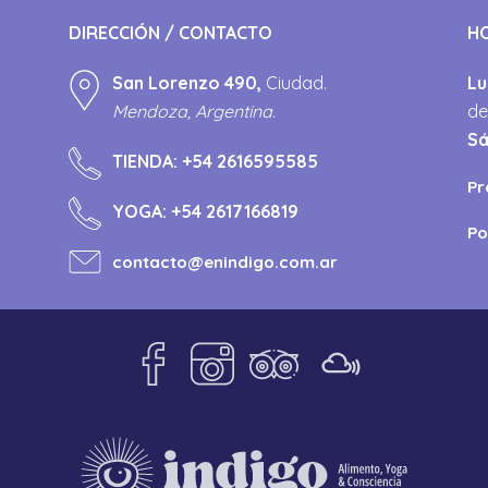
DIRECCIÓN / CONTACTO
H
San Lorenzo 490,
Ciudad.
Lu
Mendoza, Argentina.
de
S
TIENDA:
+54 2616595585
Pr
YOGA:
+54 2617166819
Po
contacto@enindigo.com.ar