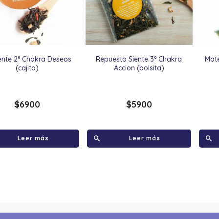
iente 2° Chakra Deseos
Repuesto Siente 3° Chakra
Mate
(cajita)
Accion (bolsita)
$
6900
$
5900
Leer más
Leer más