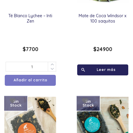
Té Blanco Lychee – Inti
Mate de Coca Windsor x
Zen
100 saquitos
$
7700
$
24900
Leer más
Añadir al carrito
Sin
Sin
Stock
Stock