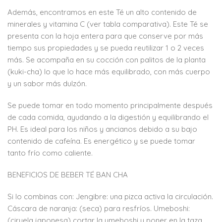
Además, encontramos en este Té un alto contenido de
minerales y vitamina C (ver tabla comparativa). Este Té se
presenta con la hoja entera para que conserve por más
tiempo sus propiedades y se pueda reutilizar 1 o 2 veces
más. Se acompaña en su cocción con palitos de la planta
(kuki-cha) lo que lo hace más equilibrado, con más cuerpo
y un sabor más dulzón.
Se puede tomar en todo momento principalmente después
de cada comida, ayudando a la digestión y equilibrando el
PH. Es ideal para los niños y ancianos debido a su bajo
contenido de cafeína. Es energético y se puede tomar
tanto frío como caliente.
BENEFICIOS DE BEBER TÉ BAN CHA
Si lo combinas con: Jengibre: una pizca activa la circulación.
Cáscara de naranja: (seca) para resfríos. Umeboshi:
(ciruela japonesa) cortar la umeboshi y poner en la taza,