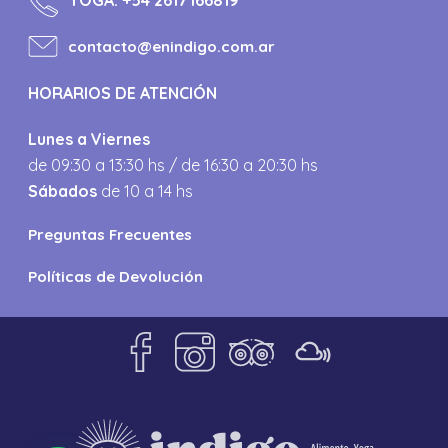
YOGA:
+54 2617166819
contacto@enindigo.com.ar
HORARIOS DE ATENCIÓN
Lunes a Viernes
de 09:30 a 13:30 hs / de 16:30 a 20:30 hs
Sábados
de 10 a 14 hs
Preguntas Frecuentes
Políticas de Devolución