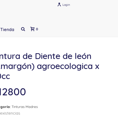
Login
Tienda
0
ntura de Diente de león
Amargón) agroecologica x
0cc
12800
goría:
Tinturas Madres
existencias