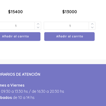
$
15400
$
13000
Añadir al carrito
Añadir al carrito
ORARIOS DE ATENCIÓN
nes a Viernes
 09:30 a 13:30 hs / de 16:30 a 20:30 hs
ábados
de 10 a 14 hs