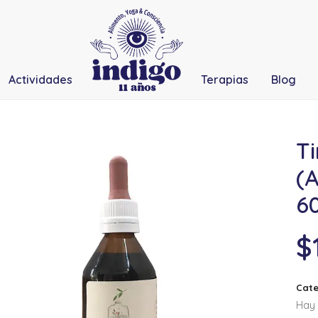
Actividades
Terapias
Blog
Ti
(
6
$
Cate
Hay 