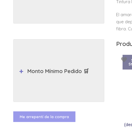
Tintur
El amar
que dep
fibra. 
Produ
S
Monto Mínimo Pedido 🛒
Me arrepentí de la compra
(de