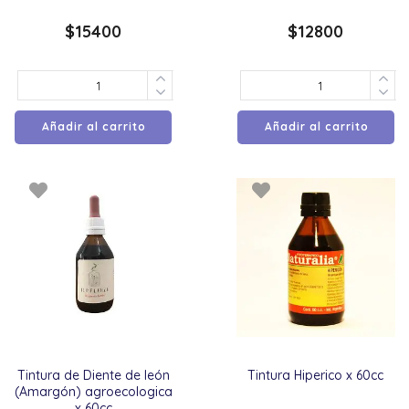
$
15400
$
12800
Añadir al carrito
Añadir al carrito
Tintura de Diente de león
Tintura Hiperico x 60cc
(Amargón) agroecologica
x 60cc