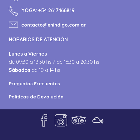
YOGA:
+54 2617166819
contacto@enindigo.com.ar
HORARIOS DE ATENCIÓN
Lunes a Viernes
de 09:30 a 13:30 hs / de 16:30 a 20:30 hs
Sábados
de 10 a 14 hs
Preguntas Frecuentes
Políticas de Devolución