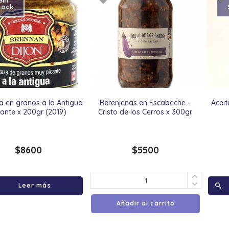
Sin
tock
 en granos a la Antigua
Berenjenas en Escabeche –
Aceit
cante x 200gr (2019)
Cristo de los Cerros x 300gr
$
8600
$
5500
Leer más
Añadir al carrito