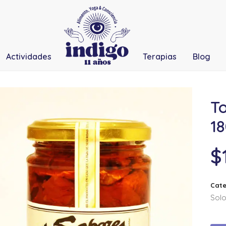
Actividades
Terapias
Blog
T
1
$
Cate
Solo