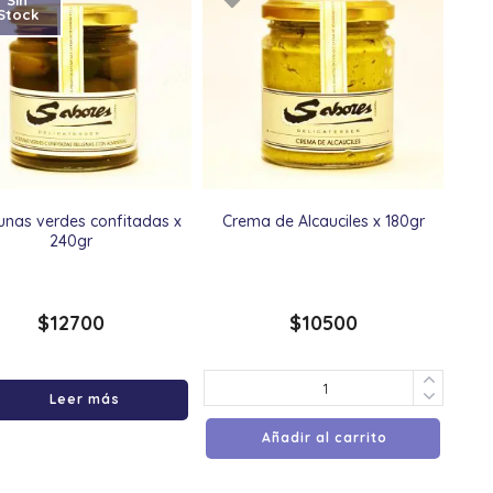
Sin
Stock
unas verdes confitadas x
Crema de Alcauciles x 180gr
240gr
$
12700
$
10500
Leer más
Añadir al carrito