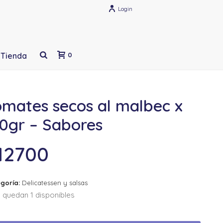
Login
Tienda
0
omates secos al malbec x
80gr – Sabores
12700
goría:
Delicatessen y salsas
 quedan 1 disponibles