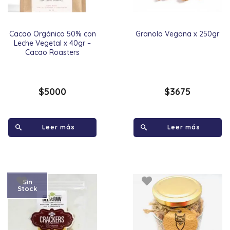
Cacao Orgánico 50% con
Granola Vegana x 250gr
Leche Vegetal x 40gr –
Cacao Roasters
$
5000
$
3675
Leer más
Leer más
Sin
Stock