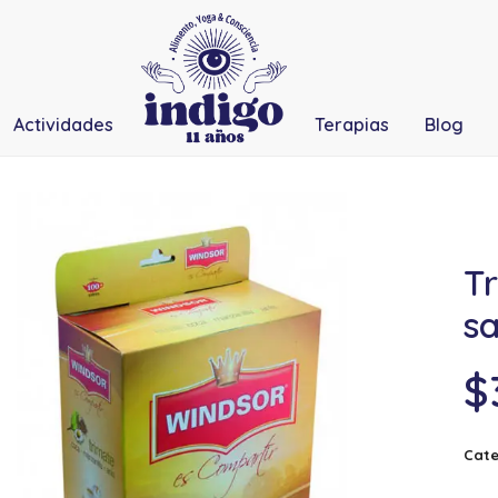
Actividades
Terapias
Blog
T
sa
$
Cate