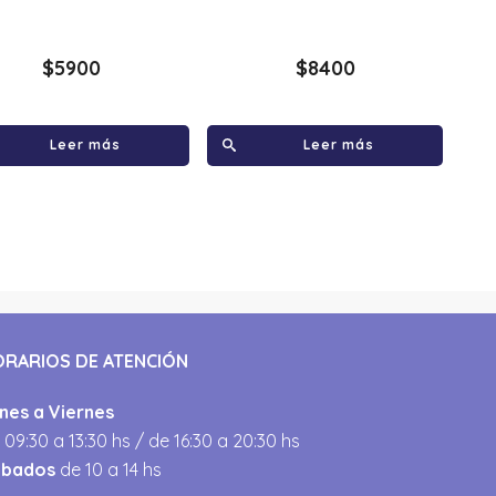
$
5900
$
8400
Leer más
Leer más
ORARIOS DE ATENCIÓN
nes a Viernes
 09:30 a 13:30 hs / de 16:30 a 20:30 hs
ábados
de 10 a 14 hs