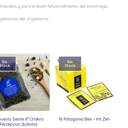
stomacales y para el buen funcionamiento del estómago.
xigenación del organismo.
Sin
Sin
Stock
Stock
uesto Siente 6° Chakra
Té Patagonia Bee – Inti Zen
Percepcion (bolsita)