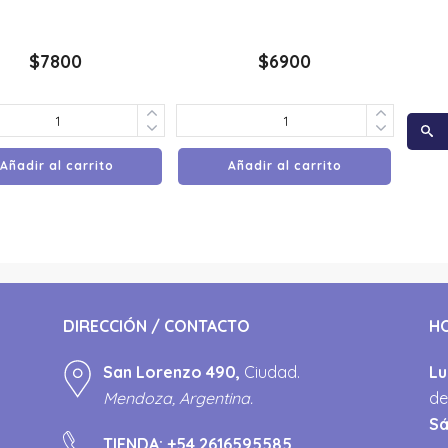
$
7800
$
6900
Añadir al carrito
Añadir al carrito
DIRECCIÓN / CONTACTO
H
San Lorenzo 490,
Ciudad.
Lu
Mendoza, Argentina.
de
S
TIENDA:
+54 2616595585