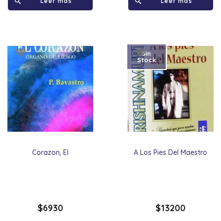
Leer más
Leer más
Sin
Stock
Corazon, El
A Los Pies Del Maestro
$
6930
$
13200