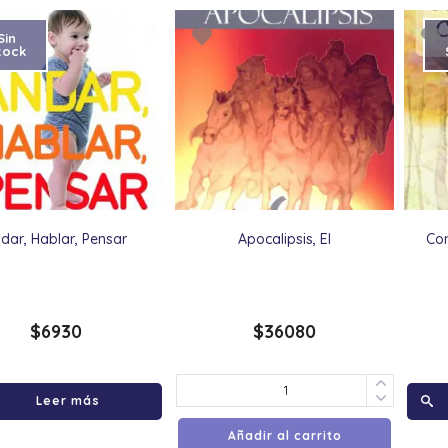
Sin
tock
dar, Hablar, Pensar
Apocalipsis, El
Co
$
6930
$
36080
Leer más
Añadir al carrito