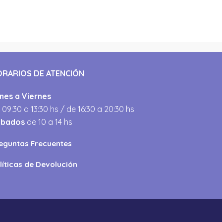
ORARIOS DE ATENCIÓN
nes a Viernes
 09:30 a 13:30 hs / de 16:30 a 20:30 hs
ábados
de 10 a 14 hs
eguntas Frecuentes
líticas de Devolución