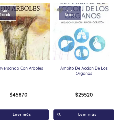
Sin
Sin
Stock
Stock
nversando Con Arboles
Ambito De Accion De Los
Organos
$
45870
$
25520
Leer más
Leer más