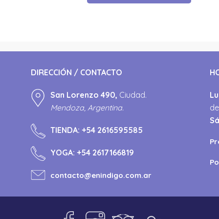
DIRECCIÓN / CONTACTO
H
San Lorenzo 490,
Ciudad.
Lu
Mendoza, Argentina.
de
S
TIENDA:
+54 2616595585
Pr
YOGA:
+54 2617166819
Po
contacto@enindigo.com.ar