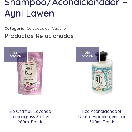
Shampoo/Acondicionador –
Ayni Lawen
Categoría:
Cuidados del Cabello
Productos Relacionados
Sin
Sin
Stock
Stock
Bio Champu Lavanda
Eco Acondicionador
Lemongrass Sachet
Neutro Hipoalergenico x
280ml Boti-k
300ml Boti-k