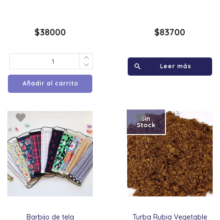
$
38000
$
83700
Leer más
Añadir al carrito
Sin
Stock
Barbijo de tela
Turba Rubia Vegetable