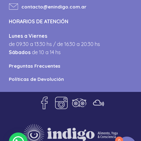
contacto@enindigo.com.ar
HORARIOS DE ATENCIÓN
Lunes a Viernes
de 09:30 a 13:30 hs / de 16:30 a 20:30 hs
Sábados
de 10 a 14 hs
Preguntas Frecuentes
Políticas de Devolución
0