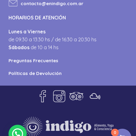
contacto@enindigo.com.ar
HORARIOS DE ATENCIÓN
Lunes a Viernes
de 09:30 a 13:30 hs / de 16:30 a 20:30 hs
Sábados
de 10 a 14 hs
Preguntas Frecuentes
Políticas de Devolución
0