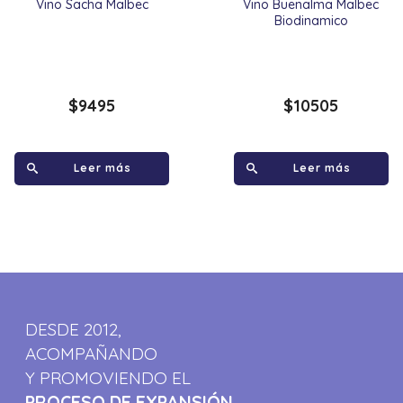
Vino Sacha Malbec
Vino Buenalma Malbec
Biodinamico
$
9495
$
10505
Leer más
Leer más
DESDE 2012,
ACOMPAÑANDO
Y PROMOVIENDO EL
PROCESO DE EXPANSIÓN