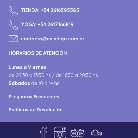
TIENDA:
+54 2616595585
YOGA:
+54 2617166819
contacto@enindigo.com.ar
HORARIOS DE ATENCIÓN
Lunes a Viernes
de 09:30 a 13:30 hs / de 16:30 a 20:30 hs
Sábados
de 10 a 14 hs
Preguntas Frecuentes
Políticas de Devolución