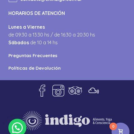
HORARIOS DE ATENCIÓN
Lunes a Viernes
de 09:30 a 13:30 hs / de 16:30 a 20:30 hs
Sábados
de 10 a 14 hs
Preguntas Frecuentes
Políticas de Devolución
0