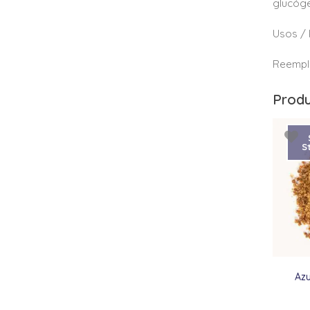
glucóge
Usos / 
Reempla
Produ
S
Azu