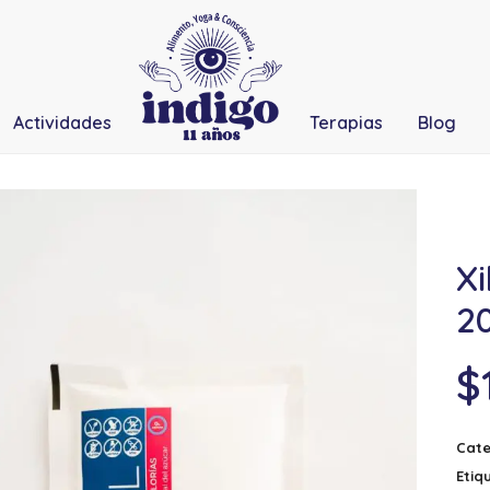
Actividades
Terapias
Blog
Xi
2
$
Cate
Etiq