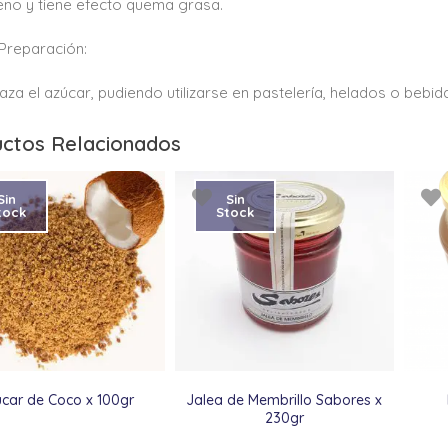
no y tiene efecto quema grasa.
Preparación:
za el azúcar, pudiendo utilizarse en pastelería, helados o bebid
ctos Relacionados
Sin
Sin
tock
Stock
car de Coco x 100gr
Jalea de Membrillo Sabores x
230gr