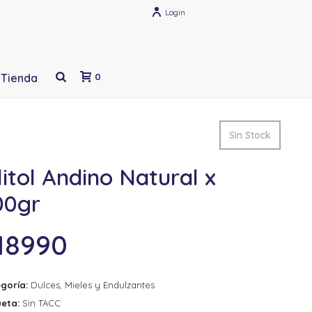
Login
Tienda
0
Sin Stock
litol Andino Natural x
00gr
18990
goría:
Dulces, Mieles y Endulzantes
ueta:
Sin TACC