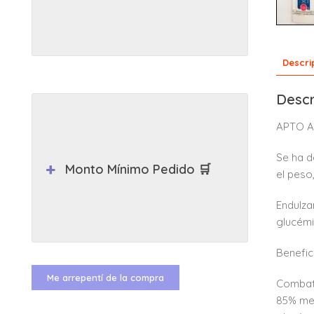
Descri
Descr
APTO A
Se ha d
Monto Mínimo Pedido 🛒
el peso
Endulza
glucémi
Benefic
Me arrepentí de la compra
Combate
85% meo