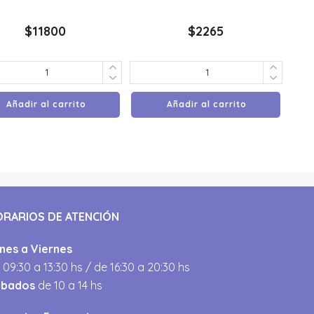
$
11800
$
2265
Añadir al carrito
Añadir al carrito
ORARIOS DE ATENCIÓN
nes a Viernes
 09:30 a 13:30 hs / de 16:30 a 20:30 hs
ábados
de 10 a 14 hs