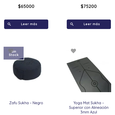
$
65000
$
75200
Leer más
Leer más
Sin
Stock
Zafu Sukha – Negro
Yoga Mat Sukha –
Superior con Alineación
3mm Azul