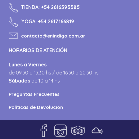
TIENDA:
+54 2616595585
YOGA:
+54 2617166819
contacto@enindigo.com.ar
HORARIOS DE ATENCIÓN
Lunes a Viernes
de 09:30 a 13:30 hs / de 16:30 a 20:30 hs
Sábados
de 10 a 14 hs
Preguntas Frecuentes
Políticas de Devolución