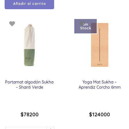
Añadir al carrito
Sin
Stock
Portamat algodón Sukha
Yoga Mat Sukha –
– Shanti Verde
Aprendiz Corcho 6mm
$
78200
$
124000