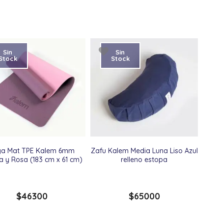
Sin
Sin
Stock
Stock
ga Mat TPE Kalem 6mm
Zafu Kalem Media Luna Liso Azul
ta y Rosa (183 cm x 61 cm)
relleno estopa
$
46300
$
65000