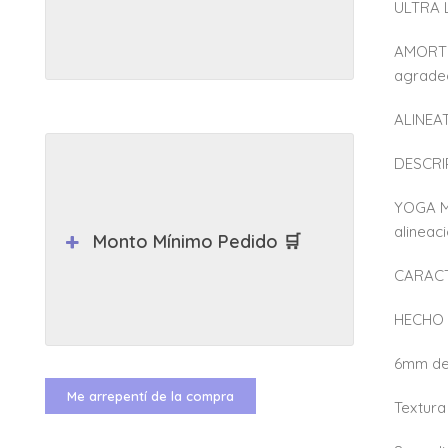
ULTRA L
AMORTIG
agrade
ALINEAT
DESCRI
YOGA MA
alineac
Monto Mínimo Pedido 🛒
CARACT
HECHO d
6mm de 
Me arrepentí de la compra
Textura