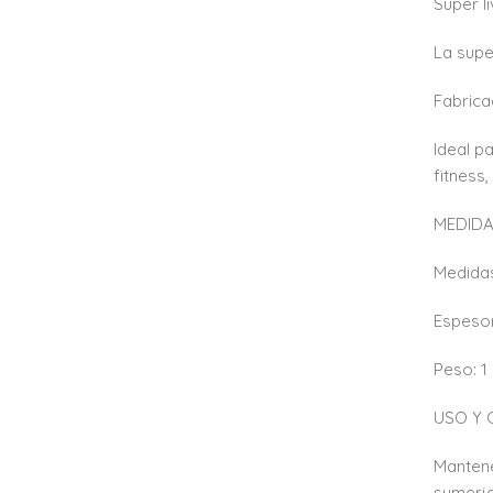
Super l
La supe
Fabrica
Ideal pa
fitness
MEDIDA
Medidas
Espeso
Peso: 1
USO Y 
Mantené
sumerja