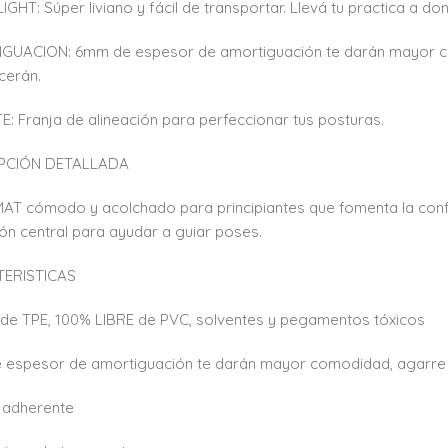
IGHT: Súper liviano y fácil de transportar. Llevá tu practica a do
UACION: 6mm de espesor de amortiguación te darán mayor como
cerán.
E: Franja de alineación para perfeccionar tus posturas.
PCIÓN DETALLADA
T cómodo y acolchado para principiantes que fomenta la confi
ión central para ayudar a guiar poses.
ERISTICAS
e TPE, 100% LIBRE de PVC, solventes y pegamentos tóxicos
espesor de amortiguación te darán mayor comodidad, agarre y 
 adherente