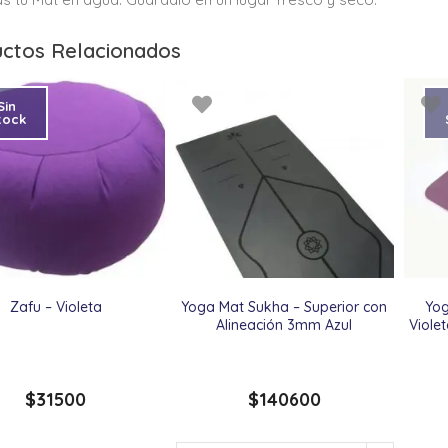
ctos Relacionados
Sin
tock
Zafu – Violeta
Yoga Mat Sukha – Superior con
Yo
Alineación 3mm Azul
Viole
$
31500
$
140600