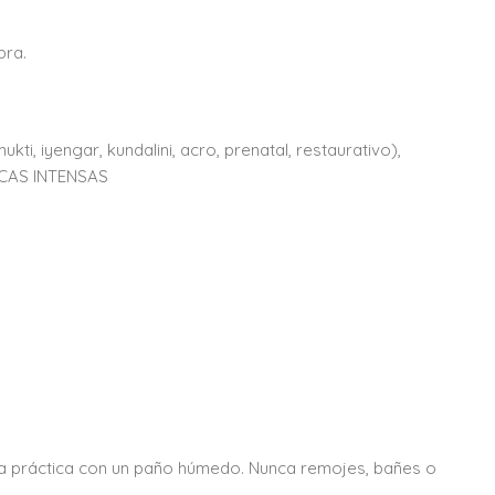
bra.
ukti, iyengar, kundalini, acro, prenatal, restaurativo),
ICAS INTENSAS
a práctica con un paño húmedo. Nunca remojes, bañes o