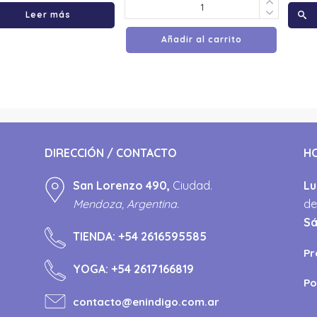
Leer más
Añadir al carrito
DIRECCIÓN / CONTACTO
H
San Lorenzo 490,
Ciudad.
Lu
Mendoza, Argentina.
de
S
TIENDA:
+54 2616595585
Pr
YOGA:
+54 2617166819
Po
contacto@enindigo.com.ar