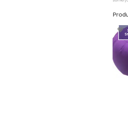
Produ
S