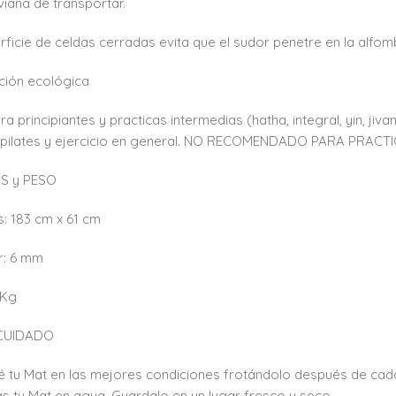
iviana de transportar.
rficie de celdas cerradas evita que el sudor penetre en la alfom
ción ecológica
ra principiantes y practicas intermedias (hatha, integral, yin, jivam
, pilates y ejercicio en general. NO RECOMENDADO PARA PRACT
S y PESO
: 183 cm x 61 cm
r: 6 mm
 Kg
CUIDADO
 tu Mat en las mejores condiciones frotándolo después de cad
s tu Mat en agua. Guardalo en un lugar fresco y seco.