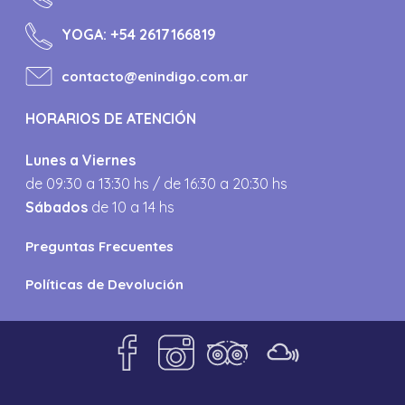
YOGA:
+54 2617166819
contacto@enindigo.com.ar
HORARIOS DE ATENCIÓN
Lunes a Viernes
de 09:30 a 13:30 hs / de 16:30 a 20:30 hs
Sábados
de 10 a 14 hs
Preguntas Frecuentes
Políticas de Devolución