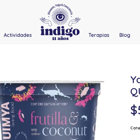
Actividades
Terapias
Blog
Yo
Q
$
Cate