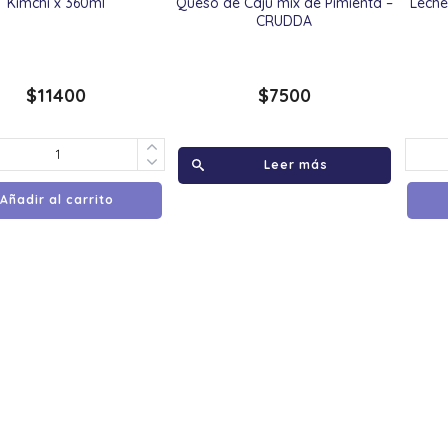
Kimchi x 360ml
Queso de Caju mix de Pimienta –
Leche
CRUDDA
$
11400
$
7500
Leer más
Añadir al carrito