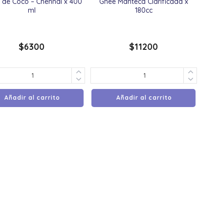
 de Coco – Chennai x 400
Ghee Manteca Clarificada x
ml
180cc
$
6300
$
11200
Añadir al carrito
Añadir al carrito