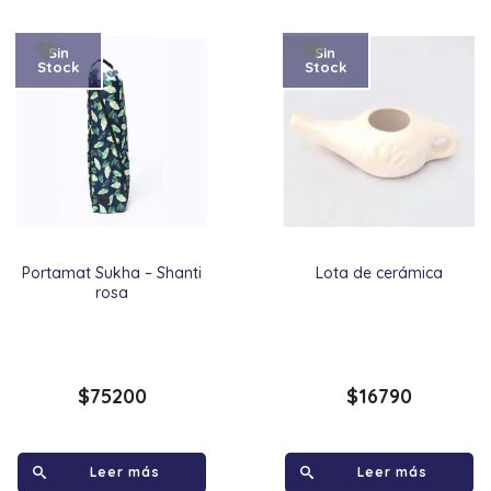
Sin
Sin
Stock
Stock
Portamat Sukha – Shanti
Lota de cerámica
rosa
$
75200
$
16790
Leer más
Leer más