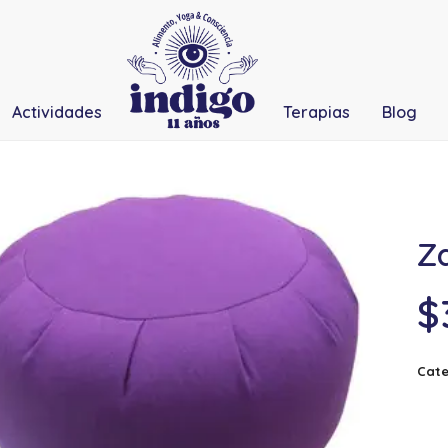
Actividades
Terapias
Blog
Za
$
Cate