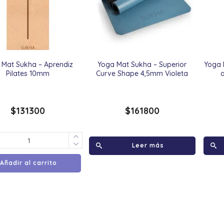
 Mat Sukha – Aprendiz
Yoga Mat Sukha – Superior
Yoga 
Pilates 10mm
Curve Shape 4,5mm Violeta
$
131300
$
161800
Leer más
Añadir al carrito