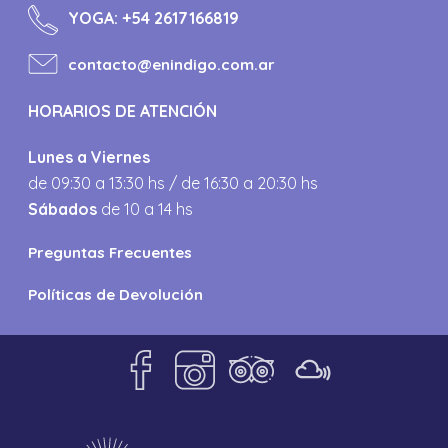
YOGA:
+54 2617166819
contacto@enindigo.com.ar
HORARIOS DE ATENCIÓN
Lunes a Viernes
de 09:30 a 13:30 hs / de 16:30 a 20:30 hs
Sábados
de 10 a 14 hs
Preguntas Frecuentes
Políticas de Devolución