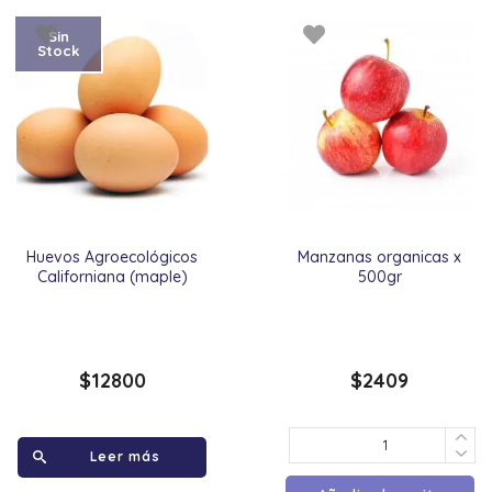
Sin
Stock
Huevos Agroecológicos
Manzanas organicas x
Californiana (maple)
500gr
$
12800
$
2409
Leer más