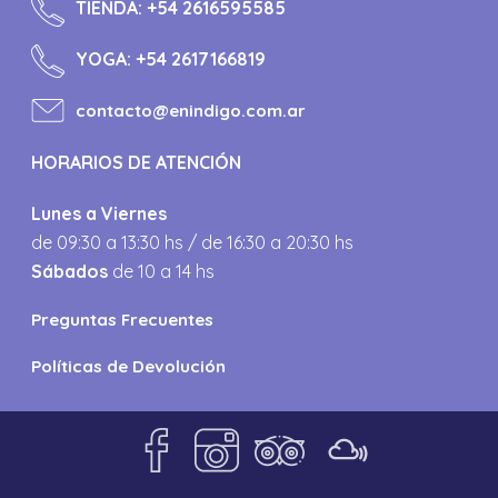
TIENDA:
+54 2616595585
YOGA:
+54 2617166819
contacto@enindigo.com.ar
HORARIOS DE ATENCIÓN
Lunes a Viernes
de 09:30 a 13:30 hs / de 16:30 a 20:30 hs
Sábados
de 10 a 14 hs
Preguntas Frecuentes
Políticas de Devolución