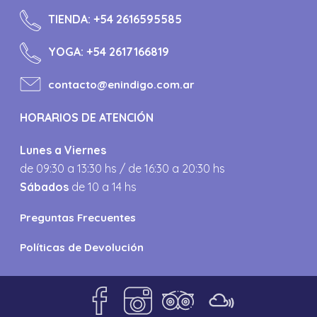
TIENDA:
+54 2616595585
YOGA:
+54 2617166819
contacto@enindigo.com.ar
HORARIOS DE ATENCIÓN
Lunes a Viernes
de 09:30 a 13:30 hs / de 16:30 a 20:30 hs
Sábados
de 10 a 14 hs
Preguntas Frecuentes
Políticas de Devolución